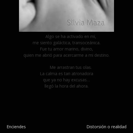
Algo se ha activado en mí,
me siento galáctica, transoceánica.
Fue tu amor marino, divino,
quien me abrió para acercarme a mi destino.
Me arrastran tus olas.
La calma es tan atronadora
que ya no hay excusas…
llegó la hora del ahora.
Navegación
Enciendes
Distorsión o realidad
de