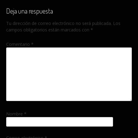
entradas
Deja una respuesta
Tu dirección de correo electrónico no será publicada.
Los
campos obligatorios están marcados con
*
Comentario
*
Nombre
*
Correo electrónico
*