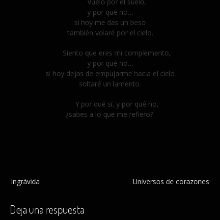
Vuelo por el suelo,
y por qué no…
si hoy me das un beso
también volaré por el cielo.
Siento que eres mi complemento,
y por qué no…
si hoy dejas de empujarme hacia el cielo
soltaré un lamento.
Y por qué sí, y por qué no,
¿sabes a lo que me refiero?.
Navegación
Ingrávida
Universos de corazones
de
entradas
Deja una respuesta